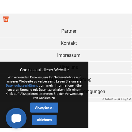
Partner
Kontakt
Impressum
Über uns
Cookies auf dieser Website
Wir verwenden Cookies, um Ihr Nutzererlebnis auf
Datenschutzerklärung
unserer Webseite zu verbessern. Lesen Sie unsere
Datenschutzerklärung
, um mehr Informationen über
unseren Umgang mit Daten zu erhalten. Mit einem
Allgemeine Geschäftsbedingungen
Klick auf "Akzeptieren" stimmen Sie der Verwendung
von Cookies zu.
© 2026 Eureo Holding SAS
Akzeptieren
Ablehnen