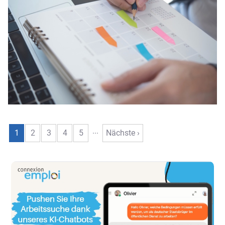
...
1
2
3
4
5
Nächste ›