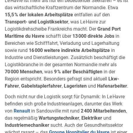
Le Havre ist mehr als nur ein bedeutender Seehafen – es ist
das wirtschaftliche Kraftzentrum der Normandie. Etwa
15,5 % der lokalen Arbeitsplätze
entfallen auf den
Transport- und Logistiksektor
, was Le Havre zur
Logistikdrehscheibe Frankreichs macht. Der
Grand Port
Maritime du Havre
schafft über
13 000 direkte Jobs
in
Bereichen wie Schifffahrt, Verladung und Lagerhaltung
sowie rund
16 000 weitere indirekte Arbeitsplätze
in
Industrie und Dienstleistungen. Zusätzlich beschäftigt die
Logistikbranche in der gesamten Normandie mehr als
70 000 Menschen
, was
9 % aller Beschäftigten
in der
Region entspricht. Besonders gefragt sind aktuell
Lkw-
Fahrer
,
Gabelstaplerfahrer
,
Lageristen
und
Hafenarbeiter
.
Doch nicht nur die Logistik sorgt für Dynamik: In Le Havre
befinden sich große Industrieanlagen, darunter das Werk
von
Renault
in Sandouville mit rund
2 400 Mitarbeitenden
,
das regelmäßig
Wartungstechniker
,
Elektriker
und
Industriemechaniker
sucht. Auch der Gesundheitssektor
wächst rasant – das
Groupe Hospitalier du Havre
ist einer