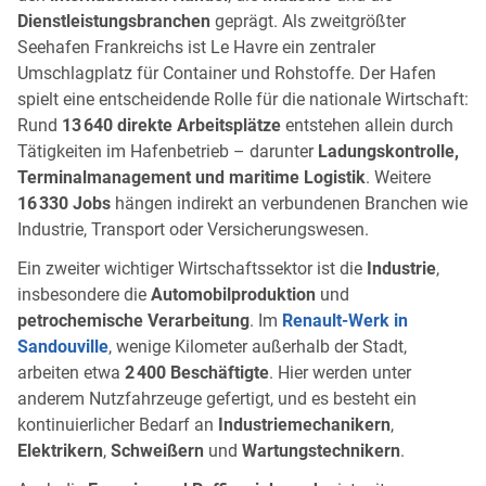
Dienstleistungsbranchen
geprägt. Als zweitgrößter
Seehafen Frankreichs ist Le Havre ein zentraler
Umschlagplatz für Container und Rohstoffe. Der Hafen
spielt eine entscheidende Rolle für die nationale Wirtschaft:
Rund
13 640 direkte Arbeitsplätze
entstehen allein durch
Tätigkeiten im Hafenbetrieb – darunter
Ladungskontrolle,
Terminalmanagement und maritime Logistik
. Weitere
16 330 Jobs
hängen indirekt an verbundenen Branchen wie
Industrie, Transport oder Versicherungswesen.
Ein zweiter wichtiger Wirtschaftssektor ist die
Industrie
,
insbesondere die
Automobilproduktion
und
petrochemische Verarbeitung
. Im
Renault-Werk in
Sandouville
, wenige Kilometer außerhalb der Stadt,
arbeiten etwa
2 400 Beschäftigte
. Hier werden unter
anderem Nutzfahrzeuge gefertigt, und es besteht ein
kontinuierlicher Bedarf an
Industriemechanikern
,
Elektrikern
,
Schweißern
und
Wartungstechnikern
.