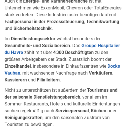
Auch die
Energie- und Raffineriebranche
ist mit
Unternehmen wie ExxonMobil, Chevron oder TotalEnergies
stark vertreten. Diese Industriecluster benötigen laufend
Fachpersonal in der Prozesssteuerung
,
Technikwartung
und
Sicherheitstechnik
.
Im
Dienstleistungssektor
wächst besonders der
Gesundheits- und Sozialbereich
. Das
Groupe Hospitalier
du Havre
zählt mit über
4 300 Beschäftigten
zu den
größten Arbeitgebern der Stadt. Zusätzlich boomt der
Einzelhandel
, insbesondere in Einkaufszentren wie
Docks
Vauban
, mit wachsender Nachfrage nach
Verkäufern
,
Kassierern
und
Filialleitern
.
Nicht zu unterschätzen ist außerdem der
Tourismus und
der saisonale Dienstleistungsbereich
, vor allem im
Sommer. Restaurants, Hotels und kulturelle Einrichtungen
suchen regelmäßig nach
Servicepersonal
,
Köchen
oder
Reinigungskräften
, um den saisonalen Zustrom von
Touristen zu bewältigen.