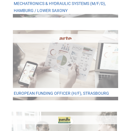
MECHATRONICS & HYDRAULIC SYSTEMS (M/F/D),
HAMBURG / LOWER SAXONY
EUROPEAN FUNDING OFFICER (H/F), STRASBOURG