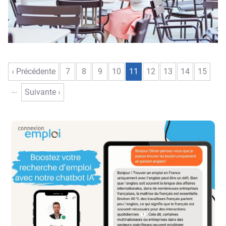
‹ Précédente
7
8
9
10
11
12
13
14
15
...
Suivante ›