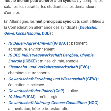
Tout le monde peut adhérer à un syndicat
, y compris les
salariés, les retraités, les étudiants et les demandeurs
d'emploi.
En Allemagne, les
huit principaux syndicats
sont affiliés à
la Confédération allemande des syndicats (
Deutscher
Gewerkschaftsbund
, DGB
) :
IG Bauen-Agrar-Umwelt
(IG BAU)
: bâtiment,
agriculture, environnement
IG BCE Industriegewerkschaft Bergbau, Chemie,
Energie
(IGBCE)
: mines, chimie, énergie
Eisenbahn- und Verkehrsgewerkschaft
(EVG)
:
cheminots et transports
Gewerkschaft Erziehung und Wissenschaft
(GEW)
:
éducation et science
Gewerkschaft der Polizei
(GdP)
: police
IG Metall
(IGM)
: métallurgie
Gewerkschaft Nahrung-Genuss-Gaststätten
(NGG)
:
alimentation, hôtellerie, restauration