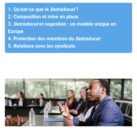
1. Qu'est-ce que le
Betriebsrat
?
2. Composition et mise en place
3.
Betriebsrat
et cogestion : un modèle unique en
Europe
4. Protection des membres du
Betriebsrat
5. Relations avec les syndicats