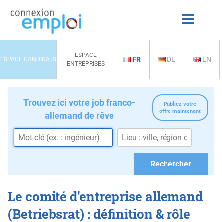
ESPACE
FR
DE
EN
ESPACE CANDIDATS
ENTREPRISES
Trouvez ici votre job franco-
Publiez votre
offre maintenant
allemand de rêve
Le comité d'entreprise allemand
(Betriebsrat) : définition & rôle