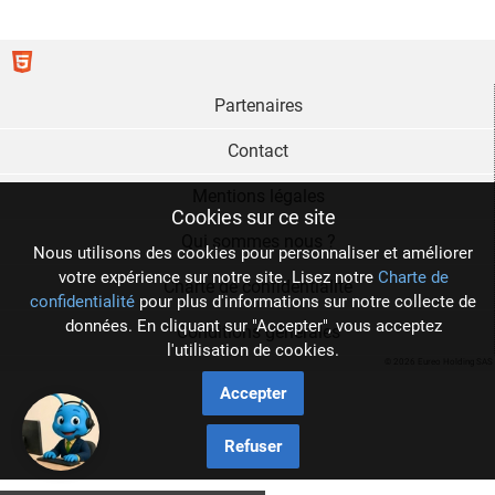
Partenaires
Contact
Mentions légales
Cookies sur ce site
Qui sommes nous ?
Nous utilisons des cookies pour personnaliser et améliorer
votre expérience sur notre site. Lisez notre
Charte de
Charte de confidentialité
confidentialité
pour plus d'informations sur notre collecte de
données. En cliquant sur "Accepter", vous acceptez
Conditions générales
l'utilisation de cookies.
© 2026 Eureo Holding SAS
Accepter
Refuser