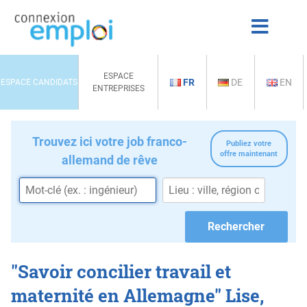
ESPACE
FR
DE
EN
ESPACE CANDIDATS
ENTREPRISES
Trouvez ici votre job franco-
Publiez votre
offre maintenant
allemand de rêve
"Savoir concilier travail et
maternité en Allemagne" Lise,