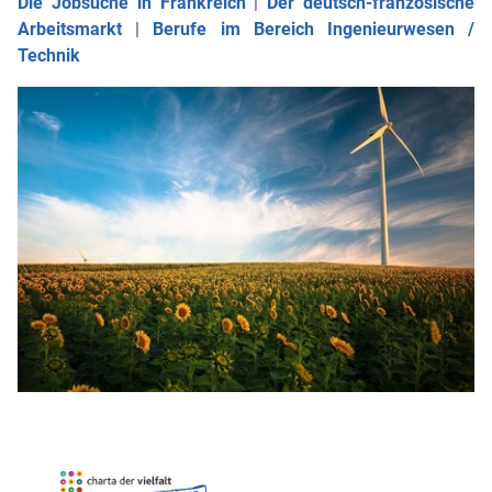
Die Jobsuche in Frankreich
|
Der deutsch-französische
Arbeitsmarkt
|
Berufe im Bereich Ingenieurwesen /
Technik