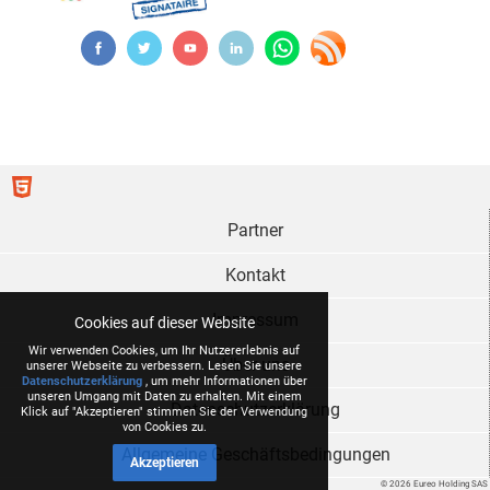
Partner
Kontakt
Impressum
Cookies auf dieser Website
Wir verwenden Cookies, um Ihr Nutzererlebnis auf
Über uns
unserer Webseite zu verbessern. Lesen Sie unsere
Datenschutzerklärung
, um mehr Informationen über
unseren Umgang mit Daten zu erhalten. Mit einem
Datenschutzerklärung
Klick auf "Akzeptieren" stimmen Sie der Verwendung
von Cookies zu.
Allgemeine Geschäftsbedingungen
Akzeptieren
© 2026 Eureo Holding SAS