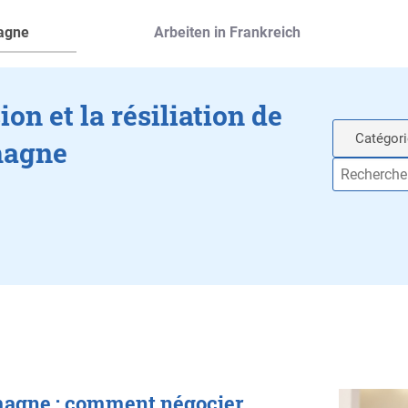
magne
Arbeiten in Frankreich
on et la résiliation de
emagne
magne : comment négocier