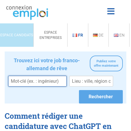
ESPACE
FR
DE
EN
ESPACE CANDIDATS
ENTREPRISES
Trouvez ici votre job franco-
Publiez votre
offre maintenant
allemand de rêve
Comment rédiger une
candidature avec ChatGPT en