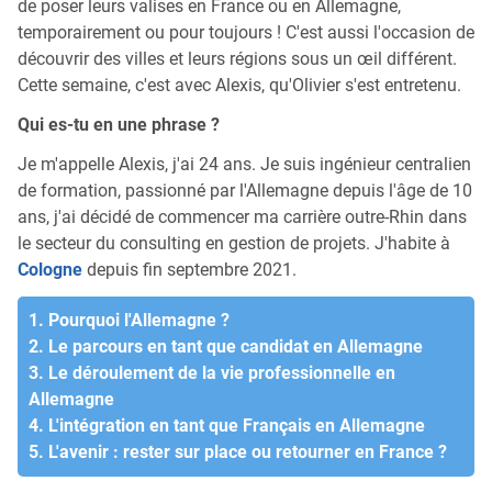
de poser leurs valises en France ou en Allemagne,
temporairement ou pour toujours ! C'est aussi l'occasion de
découvrir des villes et leurs régions sous un œil différent.
Cette semaine, c'est avec Alexis, qu'Olivier s'est entretenu.
Qui es-tu en une phrase ?
Je m'appelle Alexis, j'ai 24 ans. Je suis ingénieur centralien
de formation, passionné par l'Allemagne depuis l'âge de 10
ans, j'ai décidé de commencer ma carrière outre-Rhin dans
le secteur du consulting en gestion de projets. J'habite à
Cologne
depuis fin septembre 2021.
1. Pourquoi l'Allemagne ?
2. Le parcours en tant que candidat en Allemagne
3. Le déroulement de la vie professionnelle en
Allemagne
4. L'intégration en tant que Français en Allemagne
5. L'avenir : rester sur place ou retourner en France ?