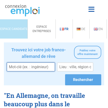
ESPACE
FR
DE
EN
ESPACE CANDIDATS
ENTREPRISES
Trouvez ici votre job franco-
Publiez votre
offre maintenant
allemand de rêve
"En Allemagne, on travaille
beaucoup plus dans le