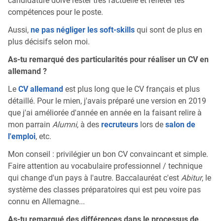
candidature doive rester très factuelle et refléter tes
compétences pour le poste.
Aussi,
ne pas négliger les soft-skills
qui sont de plus en
plus décisifs selon moi.
As-tu remarqué des particularités pour réaliser un CV en
allemand ?
Le
CV allemand
est plus long que le CV français et plus
détaillé. Pour le mien, j'avais préparé une version en 2019
que j'ai améliorée d'année en année en la faisant relire à
mon parrain
Alumni
, à des
recruteurs
lors de
salon de
l'emploi
, etc.
Mon conseil : privilégier un bon CV convaincant et simple.
Faire attention au vocabulaire professionnel / technique
qui change d'un pays à l'autre. Baccalauréat c'est
Abitur
, le
système des classes préparatoires qui est peu voire pas
connu en Allemagne...
As-tu remarqué des différences dans le processus de