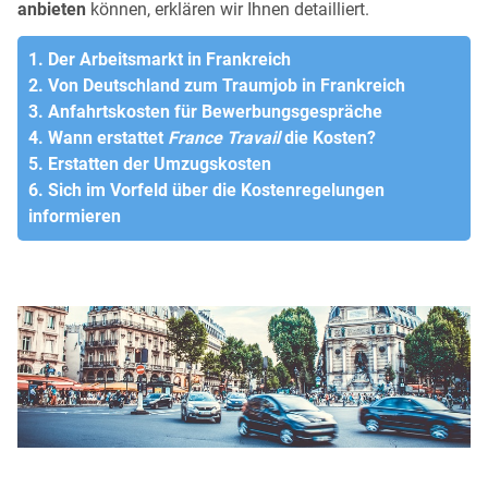
anbieten
können, erklären wir Ihnen detailliert.
1. Der Arbeitsmarkt in Frankreich
2. Von Deutschland zum Traumjob in Frankreich
3. Anfahrtskosten für Bewerbungsgespräche
4. Wann erstattet
France Travail
die Kosten?
5. Erstatten der Umzugskosten
6. Sich im Vorfeld über die Kostenregelungen
informieren