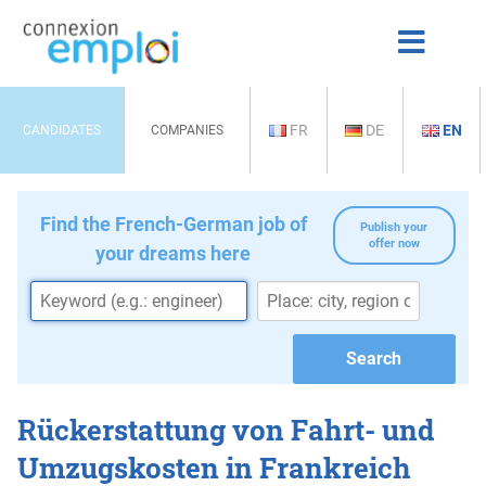
FR
DE
EN
CANDIDATES
COMPANIES
Find the French-German job of
Publish your
offer now
your dreams here
Rückerstattung von Fahrt- und
Umzugskosten in Frankreich