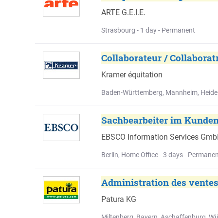
ARTE G.E.I.E.
Strasbourg - 1 day - Permanent
Collaborateur / Collabora
Kramer équitation
Baden-Württemberg, Mannheim, Heidel
Sachbearbeiter im Kundens
EBSCO Information Services Gm
Berlin, Home Office - 3 days - Permane
Administration des ventes
Patura KG
Miltenberg, Bayern, Aschaffenburg, Wü