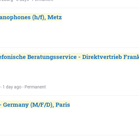
anophones (h/f), Metz
efonische Beratungsservice - Direktvertrieb Frank
- 1 day ago - Permanent
- Germany (M/F/D), Paris