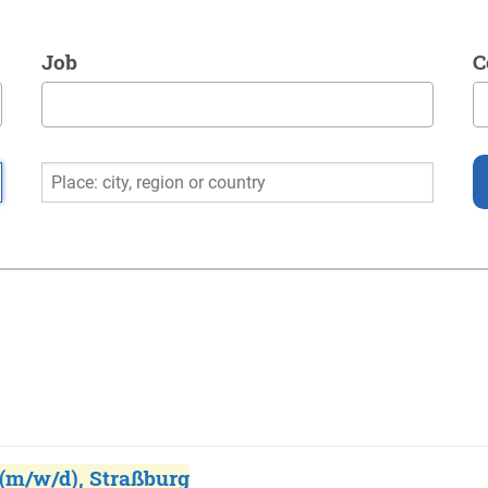
Job
C
 (m/w/d), Straßburg