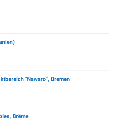
anien)
uktbereich "Nawaro“, Bremen
ables, Brême