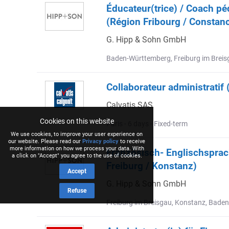
Éducateur(trice) / Coach p
(Région Fribourg / Constan
G. Hipp & Sohn GmbH
Baden-Württemberg, Freiburg im Breis
Collaborateur administratif 
Calvatis SAS
Cookies on this website
Paris - 6 days - Fixed-term
We use cookies, to improve your user experience on
our website. Please read our
Privacy policy
to receive
more information on how we process your data. With
Französisch- Englischsprac
a click on "Accept" you agree to the use of cookies.
Freiburg / Konstanz)
Accept
G. Hipp & Sohn GmbH
Refuse
Freiburg im Breisgau, Konstanz, Bade