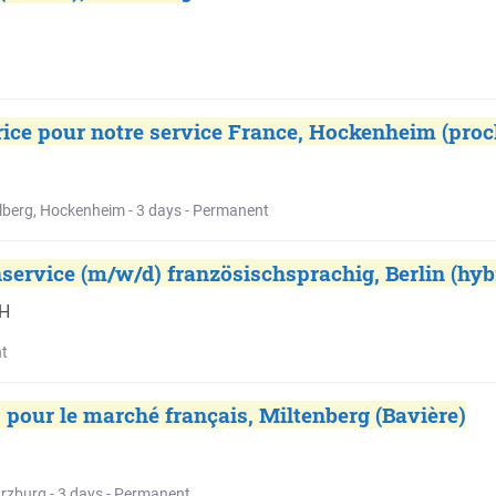
trice pour notre service France, Hockenheim (proc
berg, Hockenheim - 3 days - Permanent
ervice (m/w/d) französischsprachig, Berlin (hyb
bH
nt
 pour le marché français, Miltenberg (Bavière)
rzburg - 3 days - Permanent