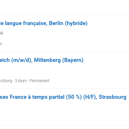
de langue française, Berlin (hybride)
bH
nt
eich (m/w/d), Miltenberg (Bayern)
rzburg - 3 days - Permanent
es France à temps partiel (50 %) (H/F), Strasbourg