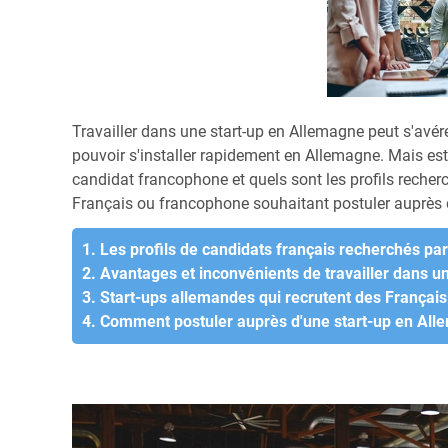
Travailler dans une start-up en Allemagne peut s'avé
pouvoir s'installer rapidement en Allemagne. Mais est
candidat francophone et quels sont les profils recher
Français ou francophone souhaitant postuler auprès 
1. Les profils de candidats français recherchés pa
2. Avantages et inconvénients de travailler dans 
3. Start-ups allemandes qui recrutent des Françai
4. Comment postuler auprès d'une start-up en Al