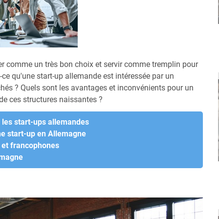
rer comme un très bon choix et servir comme tremplin pour
-ce qu'une start-up allemande est intéressée par un
chés ? Quels sont les avantages et inconvénients pour un
de ces structures naissantes ?
r les start-ups allemandes
une start-up en Allemagne
s et francophones
lemagne