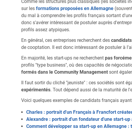
Comme les structures plus classiques (les sociétés in
sur les
formations proposées en Allemagne
(souvent
du mal à comprendre les profils français sortant d'une
donc s'avérer intéressant de postuler auprès d'entrepr
profils assez atypiques.
En général, ces entreprises recherchent des
candidats
de cooptation. Il est donc intéressant de postuler à l'
En majorité, les start-ups ne recherchent
pas forcémen
profils "type business", où des capacités de négoci
formés dans le Community Management
sont égalem
Il faut sortir du cliché "jeuniste" : ces sociétés sont
expérimentés
. Tout dépend aussi de la maturité de l'en
Voici quelques exemples de candidats français ayant 
Charles : portrait d'un Français à Francfort créate
Alexandre : portrait d'un fondateur d'une start-u
Comment développer sa start-up en Allemagne : 