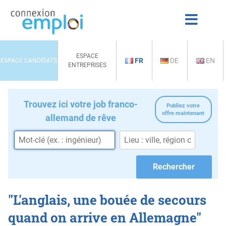
ESPACE
FR
DE
EN
ESPACE CANDIDATS
ENTREPRISES
Trouvez ici votre job franco-
Publiez votre
offre maintenant
allemand de rêve
"L'anglais, une bouée de secours
quand on arrive en Allemagne"