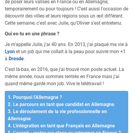
de poser leurs valises en France ou en Allemagne,
temporairement ou pour toujours ! C'est aussi l'occasion de
découvrir des villes et leurs régions sous un œil différent.
Cette semaine, c'est avec Julie, qu'Olivier s'est entretenu.
Qui es-tu en une phrase ?
Je m'appelle Julie, j'ai 40 ans. En 2013, j'ai plaqué ma vie à
Lyon
et un job qui me collait à la peau pour suivre mon +1
à
Dresde
.
C'est là-bas, en 2016, que j'ai trouvé mon poste actuel. La
même année, nous sommes rentrés en France mais j'ai
quand même gardé mon job. Vive le télétravail !
1. Pourquoi l'Allemagne ?
2. Le parcours en tant que candidat en Allemagne
3. Le déroulement de la vie professionnelle en
Allemagne
4. L'intégration en tant que Français en Allemagne
5. L'avenir : rester sur place ou retourner en France ?