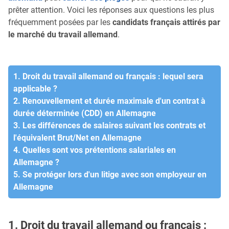
prêter attention. Voici les réponses aux questions les plus
fréquemment posées par les
candidats français attirés par
le marché du travail allemand
.
1. Droit du travail allemand ou français : lequel sera
applicable ?
2. Renouvellement et durée maximale d'un contrat à
durée déterminée (CDD) en Allemagne
3. Les différences de salaires suivant les contrats et
l'équivalent Brut/Net en Allemagne
4. Quelles sont vos prétentions salariales en
Allemagne ?
5. Se protéger lors d'un litige avec son employeur en
Allemagne
1. Droit du travail allemand ou français :