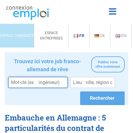
ESPACE
FR
DE
EN
ESPACE CANDIDATS
ENTREPRISES
Trouvez ici votre job franco-
Publiez votre
offre maintenant
allemand de rêve
Embauche en Allemagne : 5
particularités du contrat de