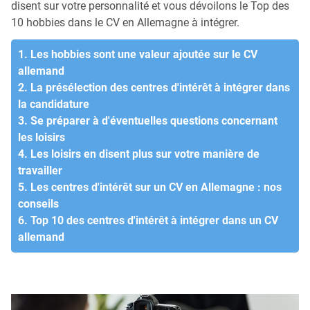
disent sur votre personnalité et vous dévoilons le Top des
10 hobbies dans le CV en Allemagne à intégrer.
1. Les hobbies sont une valeur ajoutée sur le CV
allemand
2. La présélection des centres d'intérêt à intégrer dans
la candidature
3. Se préparer à d'éventuelles questions concernant
les loisirs
4. Les loisirs en disent plus sur votre manière de
travailler
5. Les centres d'intérêt sur un CV en Allemagne : nos
conseils
6. Top 10 des centres d'intérêt à intégrer dans un CV
allemand