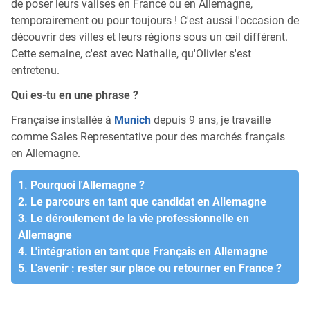
de poser leurs valises en France ou en Allemagne,
temporairement ou pour toujours ! C'est aussi l'occasion de
découvrir des villes et leurs régions sous un œil différent.
Cette semaine, c'est avec Nathalie, qu'Olivier s'est
entretenu.
Qui es-tu en une phrase ?
Française installée à
Munich
depuis 9 ans, je travaille
comme Sales Representative pour des marchés français
en Allemagne.
1. Pourquoi l'Allemagne ?
2. Le parcours en tant que candidat en Allemagne
3. Le déroulement de la vie professionnelle en
Allemagne
4. L'intégration en tant que Français en Allemagne
5. L'avenir : rester sur place ou retourner en France ?