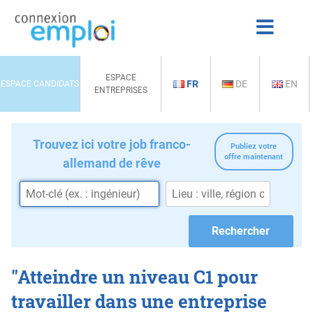
ESPACE
FR
DE
EN
ESPACE CANDIDATS
ENTREPRISES
Trouvez ici votre job franco-
Publiez votre
offre maintenant
allemand de rêve
"Atteindre un niveau C1 pour
travailler dans une entreprise