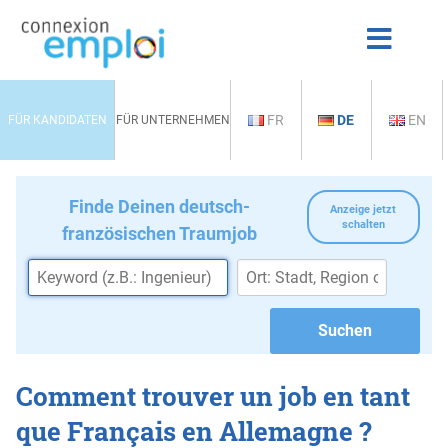
FR
DE
EN
FÜR KANDIDATEN
FÜR UNTERNEHMEN
Finde Deinen deutsch-
Anzeige jetzt
schalten
französischen Traumjob
Comment trouver un job en tant
que Français en Allemagne ?