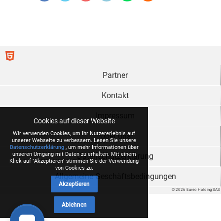
Partner
Kontakt
Impressum
Cookies auf dieser Website
Wir verwenden Cookies, um Ihr Nutzererlebnis auf
Über uns
unserer Webseite zu verbessern. Lesen Sie unsere
Datenschutzerklärung
, um mehr Informationen über
unseren Umgang mit Daten zu erhalten. Mit einem
Datenschutzerklärung
Klick auf "Akzeptieren" stimmen Sie der Verwendung
von Cookies zu.
Allgemeine Geschäftsbedingungen
Akzeptieren
© 2026 Eureo Holding SAS
Ablehnen