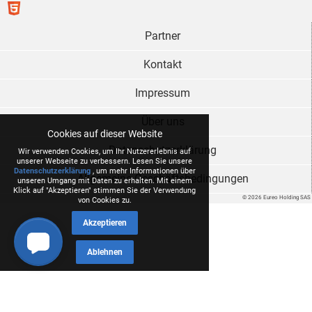
Partner
Kontakt
Impressum
Über uns
Cookies auf dieser Website
Datenschutzerklärung
Wir verwenden Cookies, um Ihr Nutzererlebnis auf
unserer Webseite zu verbessern. Lesen Sie unsere
Datenschutzerklärung
, um mehr Informationen über
Allgemeine Geschäftsbedingungen
unseren Umgang mit Daten zu erhalten. Mit einem
Klick auf "Akzeptieren" stimmen Sie der Verwendung
© 2026 Eureo Holding SAS
von Cookies zu.
Akzeptieren
Ablehnen