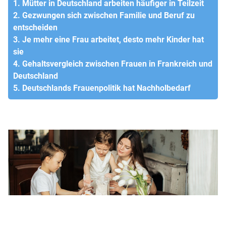
1. Mütter in Deutschland arbeiten häufiger in Teilzeit
2. Gezwungen sich zwischen Familie und Beruf zu
entscheiden
3. Je mehr eine Frau arbeitet, desto mehr Kinder hat
sie
4. Gehaltsvergleich zwischen Frauen in Frankreich und
Deutschland
5. Deutschlands Frauenpolitik hat Nachholbedarf