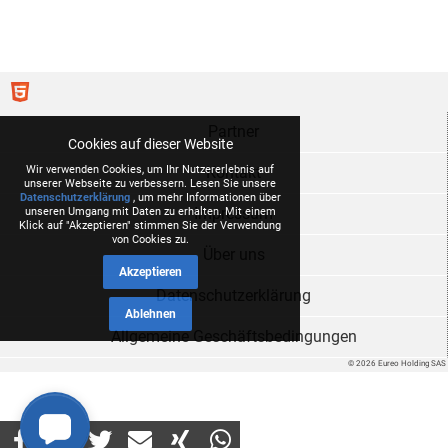
Partner
Cookies auf dieser Website
Wir verwenden Cookies, um Ihr Nutzererlebnis auf
Kontakt
unserer Webseite zu verbessern. Lesen Sie unsere
Datenschutzerklärung
, um mehr Informationen über
Impressum
unseren Umgang mit Daten zu erhalten. Mit einem
Klick auf "Akzeptieren" stimmen Sie der Verwendung
von Cookies zu.
Über uns
Akzeptieren
Datenschutzerklärung
Ablehnen
Allgemeine Geschäftsbedingungen
© 2026 Eureo Holding SAS