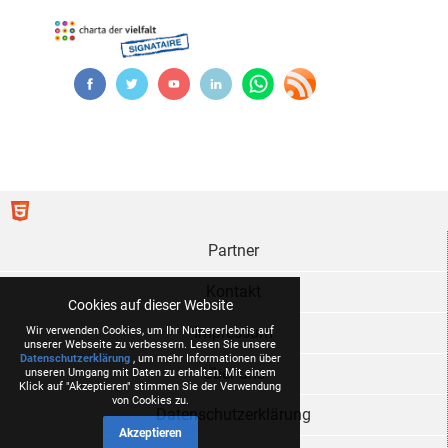
Partner
Kontakt
Cookies auf dieser Website
Impressum
Wir verwenden Cookies, um Ihr Nutzererlebnis auf
unserer Webseite zu verbessern. Lesen Sie unsere
Datenschutzerklärung
, um mehr Informationen über
Über uns
unseren Umgang mit Daten zu erhalten. Mit einem
Klick auf "Akzeptieren" stimmen Sie der Verwendung
von Cookies zu.
Datenschutzerklärung
Akzeptieren