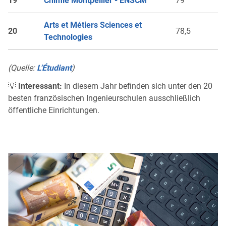
19
Chimie Montpellier - ENSCM
79
Arts et Métiers Sciences et
20
78,5
Technologies
(Quelle:
L'Étudiant
)
💡
Interessant:
In diesem Jahr befinden sich unter den 20
besten französischen Ingenieurschulen ausschließlich
öffentliche Einrichtungen.