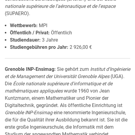
nationale supérieure de l'aéronautique et de l'espace
(SUPAERO).
Wettbewerb:
MPI
Öffentlich / Privat:
Öffentlich
Studiendauer:
3 Jahre
Studiengebühren pro Jahr:
2 926,00 €
Grenoble INP-Ensimag:
Sie gehört zum
Institut d'Ingénierie
et de Management der Universität Grenoble Alpes
(UGA).
Die
École nationale supérieure d'informatique et de
mathématiques appliquées
wurde 1960 von Jean
Kuntzmann, einem Mathematiker und Pionier der
Digitaltechnik, gegründet. Als öffentliche Einrichtung ist
Grenoble INP-Ensimag
eine renommierte Ingenieurschule,
die für die Qualität ihrer Ausbildung bekannt ist. Sie ist die
erste große Ingenieurschule, die Informatik mit dem
Studium der angewandten Mathematik verbindet.