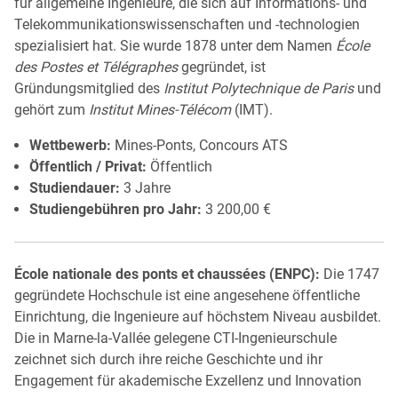
für allgemeine Ingenieure, die sich auf Informations- und
Telekommunikationswissenschaften und -technologien
spezialisiert hat. Sie wurde 1878 unter dem Namen
École
des Postes et Télégraphes
gegründet, ist
Gründungsmitglied des
Institut Polytechnique de Paris
und
gehört zum
Institut Mines-Télécom
(IMT).
Wettbewerb:
Mines-Ponts, Concours ATS
Öffentlich / Privat:
Öffentlich
Studiendauer:
3 Jahre
Studiengebühren pro Jahr:
3 200,00 €
École nationale des ponts et chaussées (ENPC):
Die 1747
gegründete Hochschule ist eine angesehene öffentliche
Einrichtung, die Ingenieure auf höchstem Niveau ausbildet.
Die in Marne-la-Vallée gelegene CTI-Ingenieurschule
zeichnet sich durch ihre reiche Geschichte und ihr
Engagement für akademische Exzellenz und Innovation