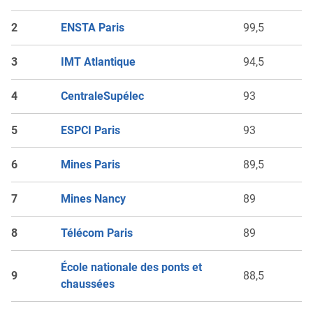
2
ENSTA Paris
99,5
3
IMT Atlantique
94,5
4
CentraleSupélec
93
5
ESPCI Paris
93
6
Mines Paris
89,5
7
Mines Nancy
89
8
Télécom Paris
89
École nationale des ponts et
9
88,5
chaussées