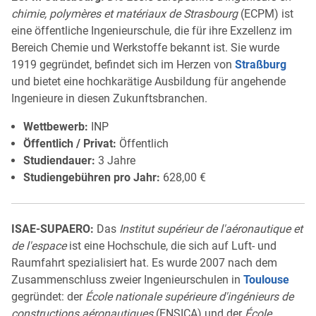
chimie, polymères et matériaux de Strasbourg
(ECPM) ist
eine öffentliche Ingenieurschule, die für ihre Exzellenz im
Bereich Chemie und Werkstoffe bekannt ist. Sie wurde
1919 gegründet, befindet sich im Herzen von
Straßburg
und bietet eine hochkarätige Ausbildung für angehende
Ingenieure in diesen Zukunftsbranchen.
Wettbewerb:
INP
Öffentlich / Privat:
Öffentlich
Studiendauer:
3 Jahre
Studiengebühren pro Jahr:
628,00 €
ISAE-SUPAERO:
Das
Institut supérieur de l'aéronautique et
de l'espace
ist eine Hochschule, die sich auf Luft- und
Raumfahrt spezialisiert hat. Es wurde 2007 nach dem
Zusammenschluss zweier Ingenieurschulen in
Toulouse
gegründet: der
École nationale supérieure d'ingénieurs de
constructions aéronautiques
(ENSICA) und der
École