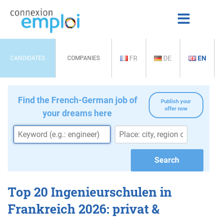
FR
DE
EN
CANDIDATES
COMPANIES
Find the French-German job of
Publish your
offer now
your dreams here
Top 20 Ingenieurschulen in
Frankreich 2026: privat &