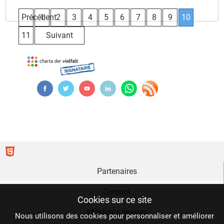
Précédent
1
2
3
4
5
6
7
8
9
10
11
Suivant
Partenaires
Contact
Cookies sur ce site
Mentions légales
Nous utilisons des cookies pour personnaliser et améliorer