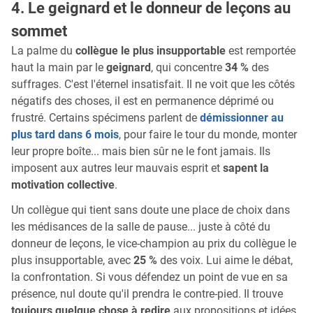
4. Le geignard et le donneur de leçons au
sommet
La palme du
collègue le plus insupportable
est remportée
haut la main par le
geignard
, qui concentre
34 %
des
suffrages. C'est l'éternel insatisfait. Il ne voit que les côtés
négatifs des choses, il est en permanence déprimé ou
frustré. Certains spécimens parlent de
démissionner au
plus tard dans 6 mois
, pour faire le tour du monde, monter
leur propre boîte... mais bien sûr ne le font jamais. Ils
imposent aux autres leur mauvais esprit et
sapent la
motivation collective
.
Un collègue qui tient sans doute une place de choix dans
les médisances de la salle de pause... juste à côté du
donneur de leçons, le vice-champion au prix du collègue le
plus insupportable, avec
25 %
des voix. Lui aime le débat,
la confrontation. Si vous défendez un point de vue en sa
présence, nul doute qu'il prendra le contre-pied. Il trouve
toujours quelque chose à redire
aux propositions et idées