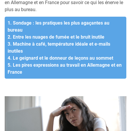
en Allemagne et en France pour savoir ce qui les énerve le
plus au bureau.
1. Sondage : les pratiques les plus agaçantes au
bureau
2. Entre les nuages de fumée et le bruit inutile
3. Machine à café, température idéale et e-mails
inutiles
4. Le geignard et le donneur de leçons au sommet
5. Les pires expressions au travail en Allemagne et en
France