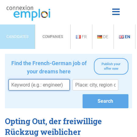
FR
DE
EN
CANDIDATES
COMPANIES
Find the French-German job of
Publish your
offer now
your dreams here
Opting Out, der freiwillige
Rückzug weiblicher