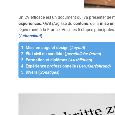
Un CV efficace est un document qui va présenter de m
expériences
. Qu'il s'agisse du
contenu
, de la
mise en
légèrement à la France. Voici les 5 étapes principales
(
Lebenslauf
)
.
1. Mise en page et design (
Layout
)
2. État civil du candidat (
persönliche Daten
)
3. Formation et diplômes (
Ausbildung
)
4. Expérience professionnelle (
Berufserfahrung
)
5. Divers (
Sonstiges
)