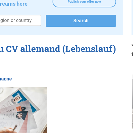
Publish your offer now
dreams here
u CV allemand (Lebenslauf)
emagne