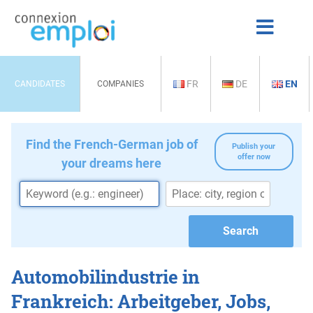
FR
DE
EN
CANDIDATES
COMPANIES
Find the French-German job of
Publish your
offer now
your dreams here
Automobilindustrie in
Frankreich: Arbeitgeber, Jobs,