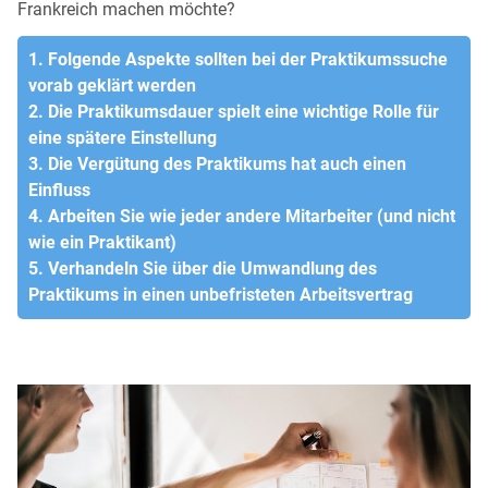
Frankreich machen möchte?
1. Folgende Aspekte sollten bei der Praktikumssuche
vorab geklärt werden
2. Die Praktikumsdauer spielt eine wichtige Rolle für
eine spätere Einstellung
3. Die Vergütung des Praktikums hat auch einen
Einfluss
4. Arbeiten Sie wie jeder andere Mitarbeiter (und nicht
wie ein Praktikant)
5. Verhandeln Sie über die Umwandlung des
Praktikums in einen unbefristeten Arbeitsvertrag