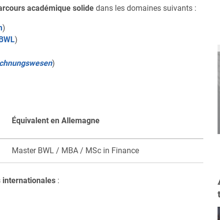
parcours académique solide
dans les domaines suivants :
n
)
 BWL
)
Rechnungswesen
)
Équivalent en Allemagne
Master BWL / MBA / MSc in Finance
s internationales
: