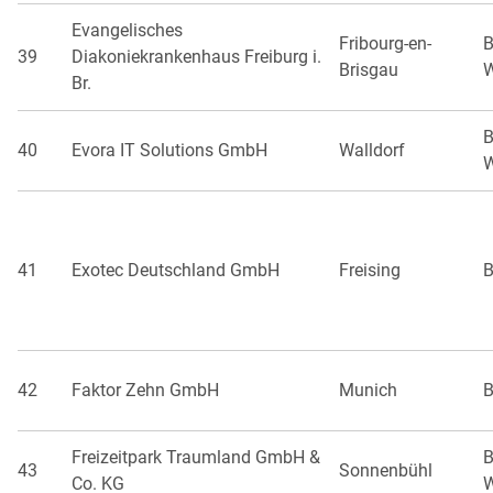
Evangelisches
Fribourg-en-
B
39
Diakoniekrankenhaus Freiburg i.
Brisgau
W
Br.
B
40
Evora IT Solutions GmbH
Walldorf
W
41
Exotec Deutschland GmbH
Freising
B
42
Faktor Zehn GmbH
Munich
B
Freizeitpark Traumland GmbH &
B
43
Sonnenbühl
Co. KG
W