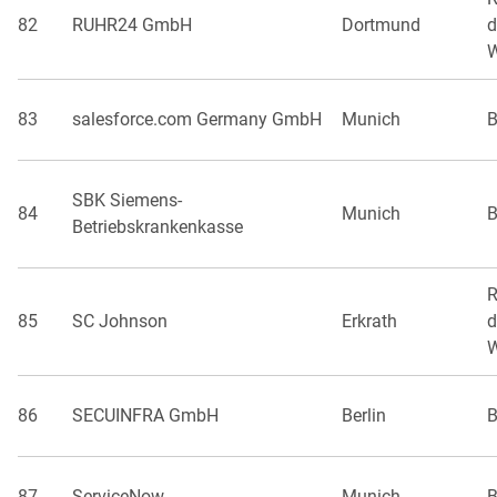
82
RUHR24 GmbH
Dortmund
d
W
83
salesforce.com Germany GmbH
Munich
B
SBK Siemens-
84
Munich
B
Betriebskrankenkasse
R
85
SC Johnson
Erkrath
d
W
86
SECUINFRA GmbH
Berlin
B
87
ServiceNow
Munich
B