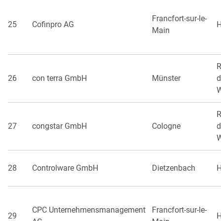
Francfort-sur-le-
25
Cofinpro AG
H
Main
R
26
con terra GmbH
Münster
d
W
R
27
congstar GmbH
Cologne
d
W
28
Controlware GmbH
Dietzenbach
H
CPC Unternehmensmanagement
Francfort-sur-le-
29
H