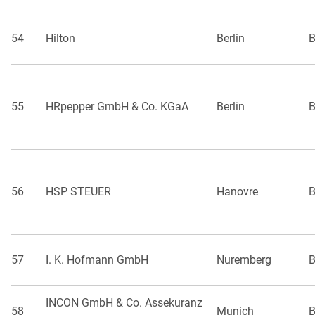
54
Hilton
Berlin
B
55
HRpepper GmbH & Co. KGaA
Berlin
B
56
HSP STEUER
Hanovre
B
57
I. K. Hofmann GmbH
Nuremberg
B
INCON GmbH & Co. Assekuranz
58
Munich
B