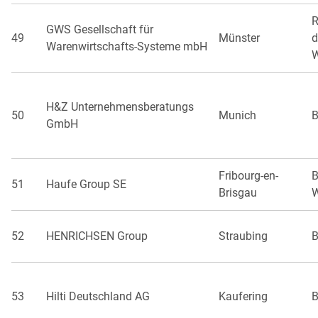
R
GWS Gesellschaft für
49
Münster
d
Warenwirtschafts-Systeme mbH
W
H&Z Unternehmensberatungs
50
Munich
B
GmbH
Fribourg-en-
B
51
Haufe Group SE
Brisgau
W
52
HENRICHSEN Group
Straubing
B
53
Hilti Deutschland AG
Kaufering
B