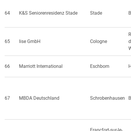
64
K&S Seniorenresidenz Stade
Stade
B
R
65
lise GmbH
Cologne
d
W
66
Marriott International
Eschborn
H
67
MBDA Deutschland
Schrobenhausen
B
Francfort-sur-le-