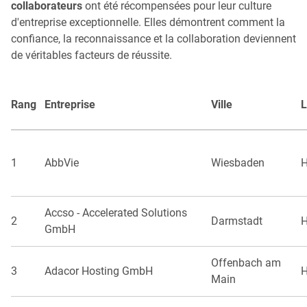
collaborateurs
ont été récompensées pour leur culture
d'entreprise exceptionnelle. Elles démontrent comment la
confiance, la reconnaissance et la collaboration deviennent
de véritables facteurs de réussite.
Rang
Entreprise
Ville
L
1
AbbVie
Wiesbaden
H
Accso - Accelerated Solutions
2
Darmstadt
H
GmbH
Offenbach am
3
Adacor Hosting GmbH
H
Main