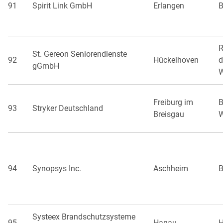
91
Spirit Link GmbH
Erlangen
B
R
St. Gereon Seniorendienste
92
Hückelhoven
d
gGmbH
W
Freiburg im
B
93
Stryker Deutschland
Breisgau
W
94
Synopsys Inc.
Aschheim
B
Systeex Brandschutzsysteme
95
Hanau
H