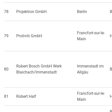
78
Projektron GmbH
Berlin
B
Francfort-sur-le-
79
Protiviti GmbH
H
Main
Robert Bosch GmbH Werk
Immenstadt im
80
B
Blaichach/Immenstadt
Allgäu
Francfort-sur-le-
81
Robert Half
H
Main
R