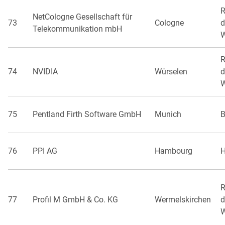
R
NetCologne Gesellschaft für
73
Cologne
d
Telekommunikation mbH
W
R
74
NVIDIA
Würselen
d
W
75
Pentland Firth Software GmbH
Munich
B
76
PPI AG
Hambourg
R
77
Profil M GmbH & Co. KG
Wermelskirchen
d
W