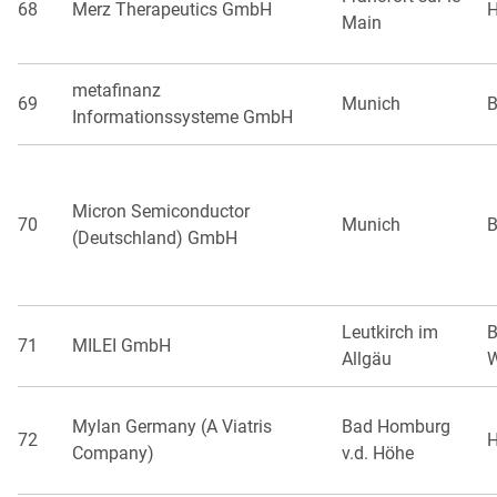
68
Merz Therapeutics GmbH
H
Main
metafinanz
69
Munich
B
Informationssysteme GmbH
Micron Semiconductor
70
Munich
B
(Deutschland) GmbH
Leutkirch im
B
71
MILEI GmbH
Allgäu
W
Mylan Germany (A Viatris
Bad Homburg
72
H
Company)
v.d. Höhe