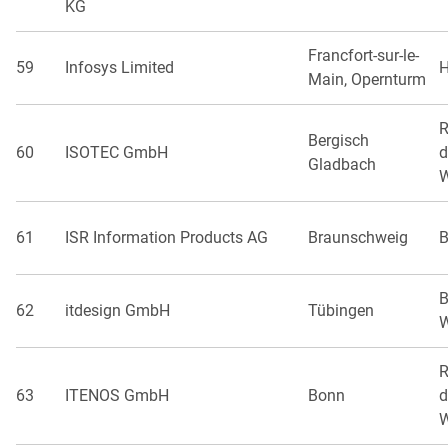
KG
Francfort-sur-le-
59
Infosys Limited
H
Main, Opernturm
R
Bergisch
60
ISOTEC GmbH
d
Gladbach
W
61
ISR Information Products AG
Braunschweig
B
B
62
itdesign GmbH
Tübingen
W
R
63
ITENOS GmbH
Bonn
d
W