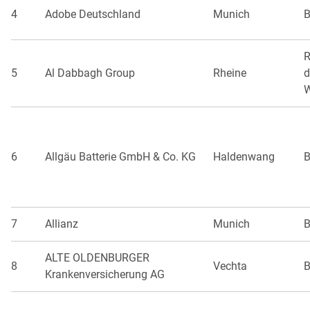
4
Adobe Deutschland
Munich
B
R
5
Al Dabbagh Group
Rheine
d
W
6
Allgäu Batterie GmbH & Co. KG
Haldenwang
B
7
Allianz
Munich
B
ALTE OLDENBURGER
8
Vechta
B
Krankenversicherung AG