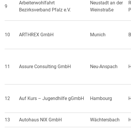
Arbeiterwohlfahrt
Neustadt an der
R
9
Bezirksverband Pfalz e.V.
Weinstraße
P
10
ARTHREX GmbH
Munich
B
11
Assure Consulting GmbH
Neu-Anspach
H
12
Auf Kurs – Jugendhilfe gGmbH
Hambourg
13
Autohaus NIX GmbH
Wächtersbach
H