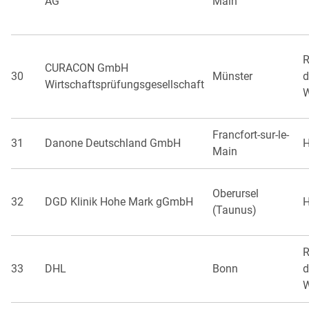
AG
Main
R
CURACON GmbH
30
Münster
d
Wirtschaftsprüfungsgesellschaft
W
Francfort-sur-le-
31
Danone Deutschland GmbH
H
Main
Oberursel
32
DGD Klinik Hohe Mark gGmbH
H
(Taunus)
R
33
DHL
Bonn
d
W