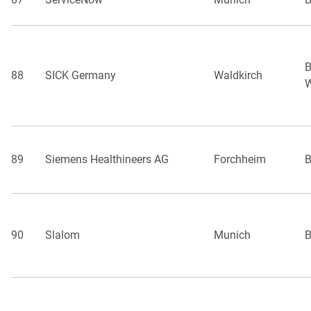
B
88
SICK Germany
Waldkirch
W
89
Siemens Healthineers AG
Forchheim
B
90
Slalom
Munich
B