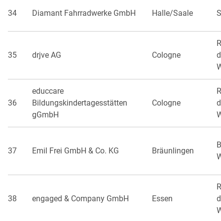
34
Diamant Fahrradwerke GmbH
Halle/Saale
S
R
35
drjve AG
Cologne
d
W
educcare
R
36
Bildungskindertagesstätten
Cologne
d
gGmbH
W
B
37
Emil Frei GmbH & Co. KG
Bräunlingen
W
R
38
engaged & Company GmbH
Essen
d
W