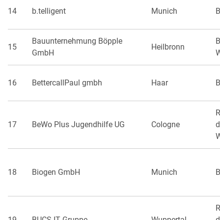
14
b.telligent
Munich
B
Bauunternehmung Böpple
B
15
Heilbronn
GmbH
W
16
BettercallPaul gmbh
Haar
B
R
17
BeWo Plus Jugendhilfe UG
Cologne
d
W
18
Biogen GmbH
Munich
B
R
19
BUCS IT Gruppe
Wuppertal
d