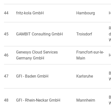
44
fritz-kola GmbH
Hambourg
R
45
GAMBIT Consulting GmbH
Troisdorf
d
W
Genesys Cloud Services
Francfort-sur-le-
46
H
Germany GmbH
Main
B
47
GFI - Baden GmbH
Karlsruhe
W
B
48
GFI - Rhein-Neckar GmbH
Mannheim
W