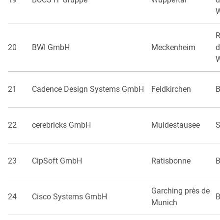
W
R
20
BWI GmbH
Meckenheim
d
W
21
Cadence Design Systems GmbH
Feldkirchen
B
22
cerebricks GmbH
Muldestausee
S
23
CipSoft GmbH
Ratisbonne
B
Garching près de
24
Cisco Systems GmbH
B
Munich