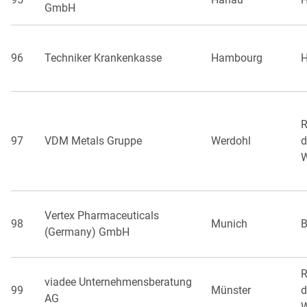
GmbH
96
Techniker Krankenkasse
Hambourg
R
97
VDM Metals Gruppe
Werdohl
d
W
Vertex Pharmaceuticals
98
Munich
B
(Germany) GmbH
R
viadee Unternehmensberatung
99
Münster
d
AG
W