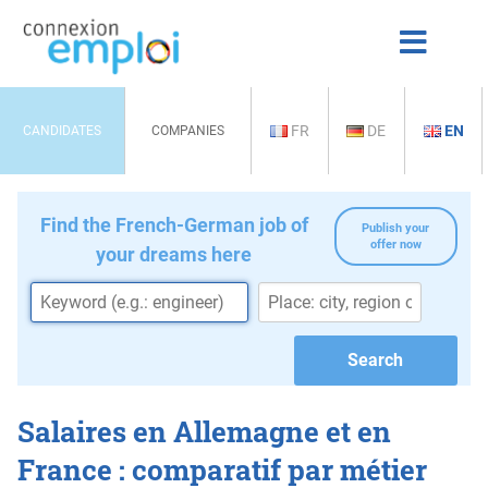
FR
DE
EN
CANDIDATES
COMPANIES
Find the French-German job of
Publish your
offer now
your dreams here
Salaires en Allemagne et en
France : comparatif par métier