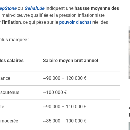
epStone
ou
Gehalt.de
indiquent une
hausse moyenne des
e main-d'œuvre qualifiée et la pression inflationniste.
l'inflation
, ce qui pèse sur le
pouvoir d'achat
réel des
plus marquée :
es salaires
Salaire moyen brut annuel
sance
~90 000 – 120 000 €
 soutenue
~100 000 €
rte
~90 000 – 110 000 €
 modérée
~85 000 – 100 000 €