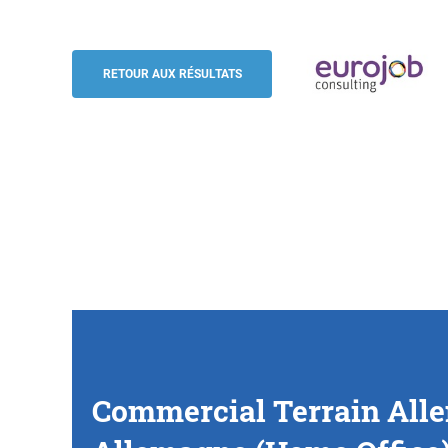
Commercial Terrain Allemagne du Sud & 
Outdoor (h/f/d), Allemagne (Home Office
RETOUR AUX RÉSULTATS
Eurojob-Consulting
Commercial Terrain Allem