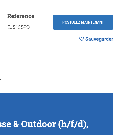
Référence
Sauvegarder
RETOUR
POSTULEZ MAINTENANT
EJ5135PD
,
Sauvegarder
,
e & Outdoor (h/f/d),