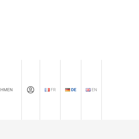
EHMEN
FR
DE
EN