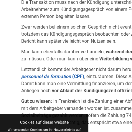
Die Transaktion muss nach der Kündigung unterschri
Arbeitnehmer zum Kündigungsgespräch von einem Pers
externen Person begleiten lassen.
Zwar werden bei einem solchen Gespräch nicht eventu
trotzdem das Kündigungsgespräch beobachten oder
Bericht kann später vielleicht von Nutzen sein.
Man kann ebenfalls darüber verhandeln,
während der
zu müssen. Oder man kann über eine
Weiterbildung 
Letztendlich kommt der Arbeitgeber nicht darum her
personnel de formation
(CPF)
, einzuräumen. Diese 
Damit kann man eine Vermittlung finanzieren, um den
Anliegen noch
vor Ablauf der Kündigungszeit offiziel
Gut zu wissen:
in Frankreich ist die Zahlung einer Ab
mit dem Arbeitgeber verhandelt worden ist, zusammen
Sozialbeiträge gezahlt werden, sofern die Zahlung 74.
sozialversicherungspflichtig, das entspricht etwa ei
Cookies auf dieser Website
Wir verwenden Cookies, um Ihr Nutzererlebnis auf