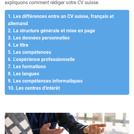
expliquons comment rédiger votre CV suisse.
1. Les différences entre un CV suisse, français et
allemand
2. La structure générale et mise en page
3. Les données personnelles
4. Le titre
5. Les compétences
6. L'expérience professionnelle
7. Les formations
8. Les langues
9. Les compétences informatiques
10. Les centres d'intérêt