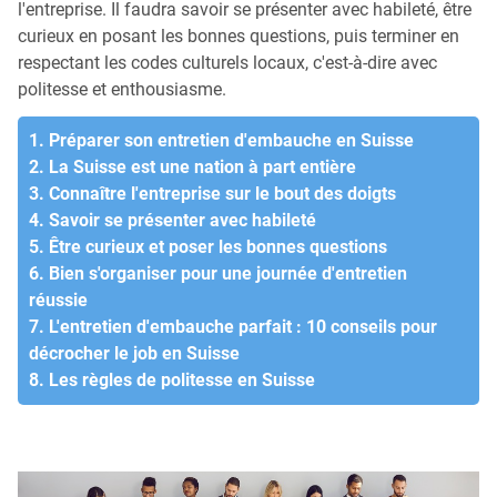
l'entreprise. Il faudra savoir se présenter avec habileté, être
curieux en posant les bonnes questions, puis terminer en
respectant les codes culturels locaux, c'est-à-dire avec
politesse et enthousiasme.
1. Préparer son entretien d'embauche en Suisse
2. La Suisse est une nation à part entière
3. Connaître l'entreprise sur le bout des doigts
4. Savoir se présenter avec habileté
5. Être curieux et poser les bonnes questions
6. Bien s'organiser pour une journée d'entretien
réussie
7. L'entretien d'embauche parfait : 10 conseils pour
décrocher le job en Suisse
8. Les règles de politesse en Suisse