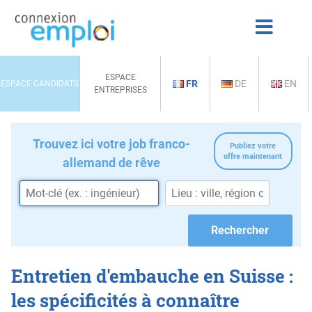
ESPACE
FR
DE
EN
ESPACE CANDIDATS
ENTREPRISES
Trouvez ici votre job franco-
Publiez votre
offre maintenant
allemand de rêve
Entretien d'embauche en Suisse :
les spécificités à connaître