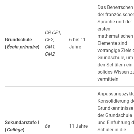
Das Beherrschen
der französische
Sprache und der
ersten
CP, CE1,
mathematischen
Grundschule
CE2,
6 bis 11
Elemente sind
(
École primaire
)
CM1,
Jahre
vorrangige Ziele 
CM2
Grundschule, um
den Schülern ein
solides Wissen z
vermitteln.
Anpassungszyklu
Konsolidierung d
Grundkenntnisse
der Grundschule
Sekundarstufe I
und Einführung d
6e
11 Jahre
(
Collège
)
Schüler in die