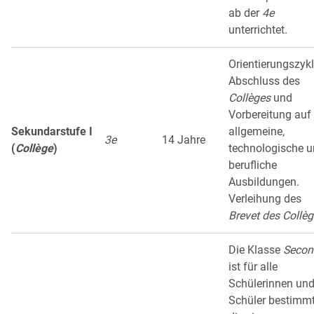
ab der
4e
unterrichtet.
Orientierungszykl
Abschluss des
Collèges
und
Vorbereitung auf
Sekundarstufe I
allgemeine,
3e
14 Jahre
(
Collège
)
technologische 
berufliche
Ausbildungen.
Verleihung des
Brevet des Collè
Die Klasse
Secon
ist für alle
Schülerinnen un
Schüler bestimmt