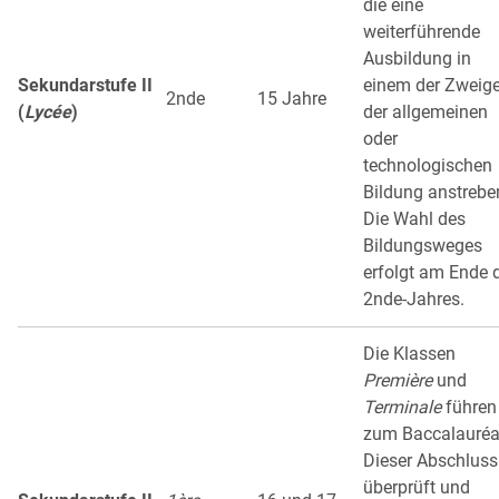
die eine
weiterführende
Ausbildung in
Sekundarstufe II
einem der Zweig
2nde
15 Jahre
(
Lycée
)
der allgemeinen
oder
technologischen
Bildung anstrebe
Die Wahl des
Bildungsweges
erfolgt am Ende 
2nde-Jahres.
Die Klassen
Première
und
Terminale
führen
zum Baccalauréa
Dieser Abschluss
überprüft und