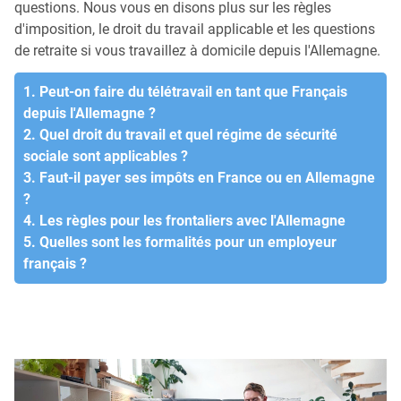
questions. Nous vous en disons plus sur les règles
d'imposition, le droit du travail applicable et les questions
de retraite si vous travaillez à domicile depuis l'Allemagne.
1. Peut-on faire du télétravail en tant que Français
depuis l'Allemagne ?
2. Quel droit du travail et quel régime de sécurité
sociale sont applicables ?
3. Faut-il payer ses impôts en France ou en Allemagne
?
4. Les règles pour les frontaliers avec l'Allemagne
5. Quelles sont les formalités pour un employeur
français ?