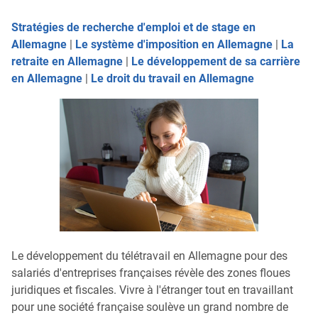
Stratégies de recherche d'emploi et de stage en
Allemagne
|
Le système d'imposition en Allemagne
|
La
retraite en Allemagne
|
Le développement de sa carrière
en Allemagne
|
Le droit du travail en Allemagne
Le développement du télétravail en Allemagne pour des
salariés d'entreprises françaises révèle des zones floues
juridiques et fiscales. Vivre à l'étranger tout en travaillant
pour une société française soulève un grand nombre de