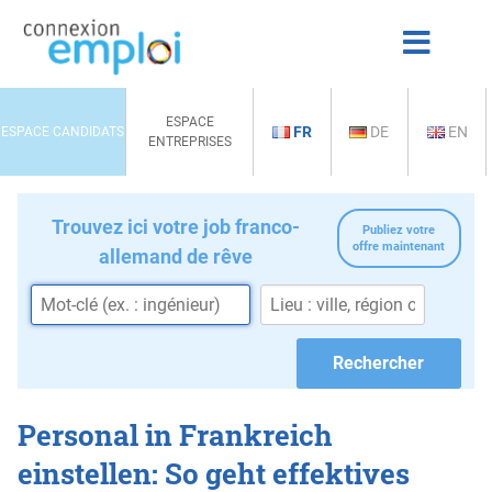
ESPACE
FR
DE
EN
ESPACE CANDIDATS
ENTREPRISES
Trouvez ici votre job franco-
Publiez votre
offre maintenant
allemand de rêve
Personal in Frankreich
einstellen: So geht effektives