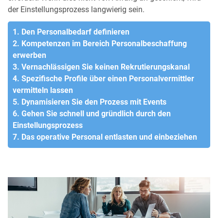
der Einstellungsprozess langwierig sein.
1. Den Personalbedarf definieren
2. Kompetenzen im Bereich Personalbeschaffung
erwerben
3. Vernachlässigen Sie keinen Rekrutierungskanal
4. Spezifische Profile über einen Personalvermittler
vermitteln lassen
5. Dynamisieren Sie den Prozess mit Events
6. Gehen Sie schnell und gründlich durch den
Einstellungsprozess
7. Das operative Personal entlasten und einbeziehen