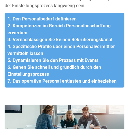
der Einstellungsprozess langwierig sein.
1. Den Personalbedarf definieren
2. Kompetenzen im Bereich Personalbeschaffung
erwerben
3. Vernachlässigen Sie keinen Rekrutierungskanal
4. Spezifische Profile über einen Personalvermittler
vermitteln lassen
5. Dynamisieren Sie den Prozess mit Events
6. Gehen Sie schnell und gründlich durch den
Einstellungsprozess
7. Das operative Personal entlasten und einbeziehen