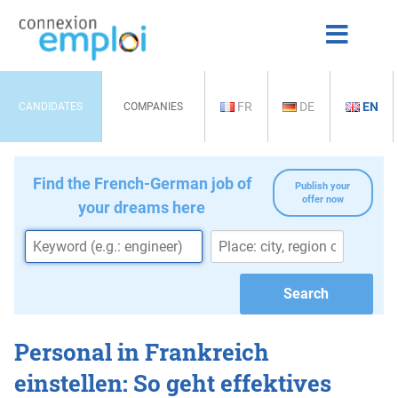
FR
DE
EN
CANDIDATES
COMPANIES
Find the French-German job of
Publish your
offer now
your dreams here
Personal in Frankreich
einstellen: So geht effektives