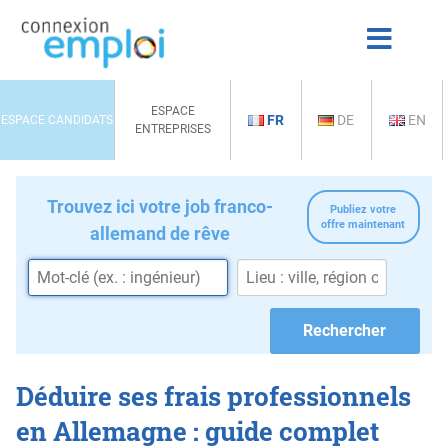
ESPACE
FR
DE
EN
ESPACE CANDIDATS
ENTREPRISES
Trouvez ici votre job franco-
Publiez votre
offre maintenant
allemand de rêve
Déduire ses frais professionnels
en Allemagne : guide complet