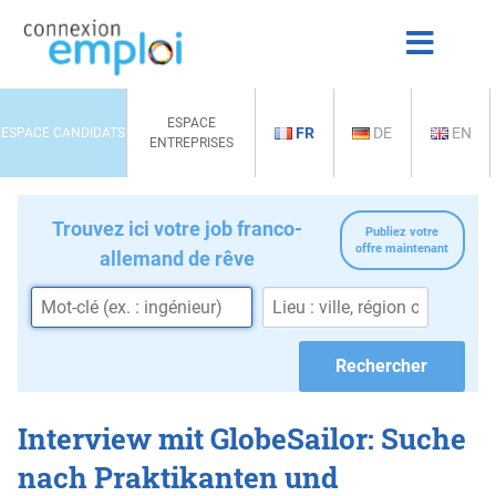
ESPACE
FR
DE
EN
ESPACE CANDIDATS
ENTREPRISES
Trouvez ici votre job franco-
Publiez votre
offre maintenant
allemand de rêve
Interview mit GlobeSailor: Suche
nach Praktikanten und