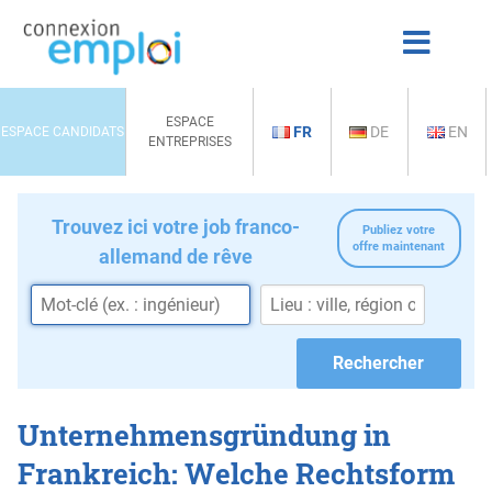
ESPACE
FR
DE
EN
ESPACE CANDIDATS
ENTREPRISES
Trouvez ici votre job franco-
Publiez votre
offre maintenant
allemand de rêve
Unternehmensgründung in
Frankreich: Welche Rechtsform