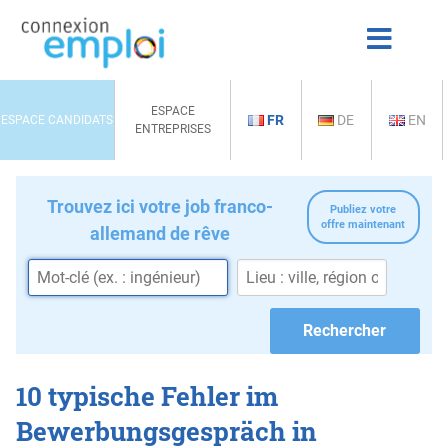
ESPACE
FR
DE
EN
ESPACE CANDIDATS
ENTREPRISES
Trouvez ici votre job franco-
Publiez votre
offre maintenant
allemand de rêve
10 typische Fehler im
Bewerbungsgespräch in