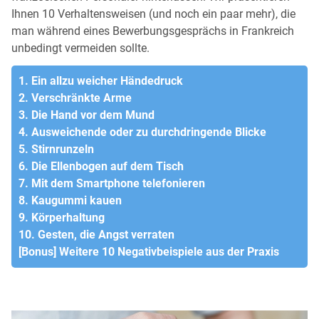
Ihnen 10 Verhaltensweisen (und noch ein paar mehr), die
man während eines Bewerbungsgesprächs in Frankreich
unbedingt vermeiden sollte.
1. Ein allzu weicher Händedruck
2. Verschränkte Arme
3. Die Hand vor dem Mund
4. Ausweichende oder zu durchdringende Blicke
5. Stirnrunzeln
6. Die Ellenbogen auf dem Tisch
7. Mit dem Smartphone telefonieren
8. Kaugummi kauen
9. Körperhaltung
10. Gesten, die Angst verraten
[Bonus] Weitere 10 Negativbeispiele aus der Praxis