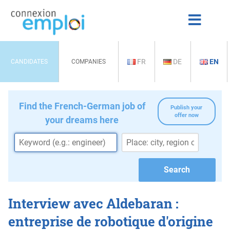
FR
DE
EN
CANDIDATES
COMPANIES
Find the French-German job of
Publish your
offer now
your dreams here
Interview avec Aldebaran :
entreprise de robotique d'origine