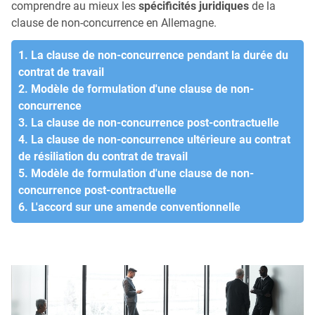
comprendre au mieux les
spécificités juridiques
de la
clause de non-concurrence en Allemagne.
1. La clause de non-concurrence pendant la durée du
contrat de travail
2. Modèle de formulation d'une clause de non-
concurrence
3. La clause de non-concurrence post-contractuelle
4. La clause de non-concurrence ultérieure au contrat
de résiliation du contrat de travail
5. Modèle de formulation d'une clause de non-
concurrence post-contractuelle
6. L'accord sur une amende conventionnelle