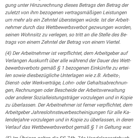
gung un­ter Hin­zu­rech­nung die­ses Be­trags den Be­trag der
zu­letzt von ihm be­zo­ge­nen ver­trags­mä­ßi­gen Leis­tun­gen
um mehr als ein Zehn­tel über­stei­gen wür­de. Ist der Ar­beit­
neh­mer durch das Wett­be­werbs­ver­bot ge­zwun­gen wor­den,
sei­nen Wohn­sitz zu ver­le­gen, so tritt an die Stel­le des Be­
trags von ei­nem Zehn­tel der Be­trag von ei­nem Vier­tel.
(4) Der Ar­beit­neh­mer ist ver­pflich­tet, dem Ar­beit­ge­ber auf
Ver­lan­gen Aus­kunft über al­le wäh­rend der Dau­er des Wett­
be­werbs­ver­bots ge­mäß § 1 be­zo­ge­nen Ein­künf­te zu er­tei­
len so­wie dies­be­züg­li­che Un­ter­la­gen wie z.B. Ar­beits-,
Dienst- oder Werk­ver­trä­ge, Lohn- oder Ge­halts­ab­rech­nun­
gen, Rech­nun­gen oder Be­schei­de der Ar­beits­ver­wal­tung
oder an­de­rer So­zi­al­leis­tungs­trä­ger vor­zu­le­gen und in Ko­pie
zu über­las­sen. Der Ar­beit­neh­mer ist fer­ner ver­pflich­tet, dem
Ar­beit­ge­ber Jah­res­lohn­steu­er­be­schei­ni­gun­gen für al­le Ka­
len­der­jah­re vor­zu­le­gen und in Ko­pie zu über­las­sen, in de­ren
Ver­lauf das Wett­be­werbs­ver­bot ge­mäß § 1 in Gel­tung war.