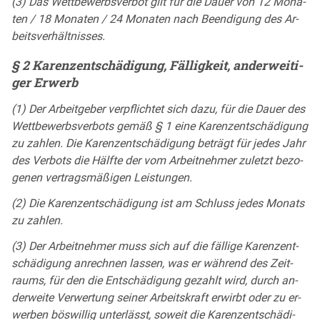
(3) Das Wett­be­werbs­ver­bot gilt für die Dau­er von 12 Mo­na­
ten / 18 Mo­na­ten / 24 Mo­na­ten nach Be­en­di­gung des Ar­
beits­ver­hält­nis­ses.
§ 2 Ka­ren­zent­schä­di­gung, Fäl­lig­keit, an­der­wei­ti­
ger Er­werb
(1) Der Ar­beit­ge­ber ver­pflich­tet sich da­zu, für die Dau­er des
Wett­be­werbs­ver­bots ge­mäß § 1 ei­ne Ka­ren­zent­schä­di­gung
zu zah­len. Die Ka­ren­zent­schä­di­gung be­trägt für je­des Jahr
des Ver­bots die Hälf­te der vom Ar­beit­neh­mer zu­letzt be­zo­
ge­nen ver­trags­mä­ßi­gen Leis­tun­gen.
(2) Die Ka­ren­zent­schä­di­gung ist am Schluss je­des Mo­nats
zu zah­len.
(3) Der Ar­beit­neh­mer muss sich auf die fäl­li­ge Ka­ren­zent­
schä­di­gung an­rech­nen las­sen, was er wäh­rend des Zeit­
raums, für den die Ent­schä­di­gung ge­zahlt wird, durch an­
der­wei­te Ver­wer­tung sei­ner Ar­beits­kraft er­wirbt oder zu er­
wer­ben bös­wil­lig un­ter­lässt, so­weit die Ka­ren­zent­schä­di­