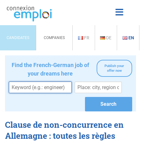
FR
DE
EN
CANDIDATES
COMPANIES
Find the French-German job of
Publish your
offer now
your dreams here
Clause de non-concurrence en
Allemagne : toutes les règles