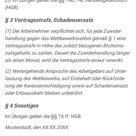
(5) Im Üb­ri­gen gel­ten die §§ 74b, 74c Han­dels­ge­setz­buch
(HGB).
§ 3 Ver­trags­stra­fe, Scha­dens­er­satz
(1) Der Ar­beit­neh­mer ver­pflich­tet sich, für je­de Zu­wi­der­
hand­lung ge­gen das Wett­be­werbs­ver­bot ge­mäß § 1 ei­ne
Ver­trags­stra­fe in Hö­he des zu­letzt be­zo­ge­nen Brut­to­mo­
nats­ge­halts zu zah­len. Dau­ert die Zu­wi­der­hand­lung län­ger
als ei­nen Mo­nat, wird die Ver­trags­stra­fe er­neut ver­wirkt.
(2) Wei­ter­ge­hen­de An­sprü­che des Ar­beit­ge­bers auf Un­ter­
las­sung des Wett­be­werbs, auf Ein­be­halt oder Rück­for­de­
rung der Ka­ren­zent­schä­di­gung so­wie auf Scha­dens­er­satz
oder Er­lös­aus­kehr blei­ben un­be­rührt.
§ 4 Sons­ti­ges
Im Üb­ri­gen gel­ten die §§ 74 ff. HGB.
Mus­ter­stadt, den XX.XX.20XX