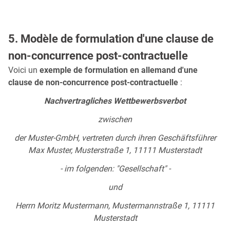
5. Modèle de formulation d'une clause de
non-concurrence post-contractuelle
Voici un
exemple de formulation en allemand d'une
clause de non-concurrence post-contractuelle
:
Nach­ver­trag­li­ches Wett­be­werbs­ver­bot
zwi­schen
der Mus­ter-GmbH, ver­tre­ten durch ih­ren Ge­schäfts­füh­rer
Max Mus­ter, Mus­ter­stra­ße 1, 11111 Mus­ter­stadt
- im fol­gen­den: "Ge­sell­schaft" -
und
Herrn Mo­ritz Mus­ter­mann, Mus­ter­mann­stra­ße 1, 11111
Mus­ter­stadt