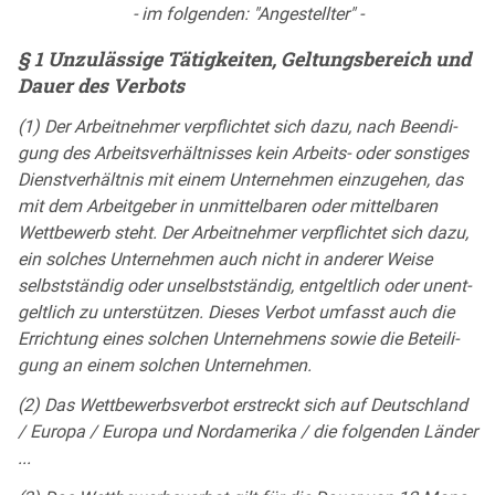
- im fol­gen­den: "An­ge­stell­ter" -
§ 1 Un­zu­läs­si­ge Tä­tig­kei­ten, Gel­tungs­be­reich und
Dau­er des Ver­bots
(1) Der Ar­beit­neh­mer ver­pflich­tet sich da­zu, nach Be­en­di­
gung des Ar­beits­ver­hält­nis­ses kein Ar­beits- oder sons­ti­ges
Dienst­ver­hält­nis mit ei­nem Un­ter­neh­men ein­zu­ge­hen, das
mit dem Ar­beit­ge­ber in un­mit­tel­ba­ren oder mit­tel­ba­ren
Wett­be­werb steht. Der Ar­beit­neh­mer ver­pflich­tet sich da­zu,
ein sol­ches Un­ter­neh­men auch nicht in an­de­rer Wei­se
selbst­stän­dig oder un­selbst­stän­dig, ent­gelt­lich oder un­ent­
gelt­lich zu un­ter­stüt­zen. Die­ses Ver­bot um­fasst auch die
Er­rich­tung ei­nes sol­chen Un­ter­neh­mens so­wie die Be­tei­li­
gung an ei­nem sol­chen Un­ter­neh­men.
(2) Das Wett­be­werbs­ver­bot er­streckt sich auf Deutsch­land
/ Eu­ro­pa / Eu­ro­pa und Nord­ame­ri­ka / die fol­gen­den Län­der
...