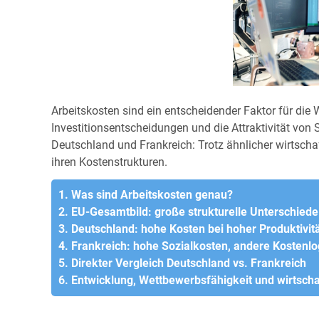
Arbeitskosten sind ein entscheidender Faktor für die
Investitionsentscheidungen und die Attraktivität von
Deutschland und Frankreich: Trotz ähnlicher wirtschaf
ihren Kostenstrukturen.
1. Was sind Arbeitskosten genau?
2. EU-Gesamtbild: große strukturelle Unterschiede
3. Deutschland: hohe Kosten bei hoher Produktivit
4. Frankreich: hohe Sozialkosten, andere Kostenlo
5. Direkter Vergleich Deutschland vs. Frankreich
6. Entwicklung, Wettbewerbsfähigkeit und wirtscha