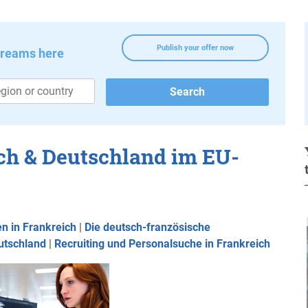
Publish your offer now
dreams here
ich & Deutschland im EU-
n in Frankreich
|
Die deutsch-französische
utschland
|
Recruiting und Personalsuche in Frankreich