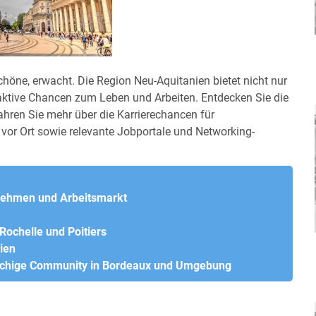
Schöne, erwacht. Die Region Neu-Aquitanien bietet nicht nur
raktive Chancen zum Leben und Arbeiten. Entdecken Sie die
ahren Sie mehr über die Karrierechancen für
or Ort sowie relevante Jobportale und Networking-
rnehmen und Arbeitsmarkt
Rochelle und Poitiers
ien
rachige Community in Bordeaux und Umgebung