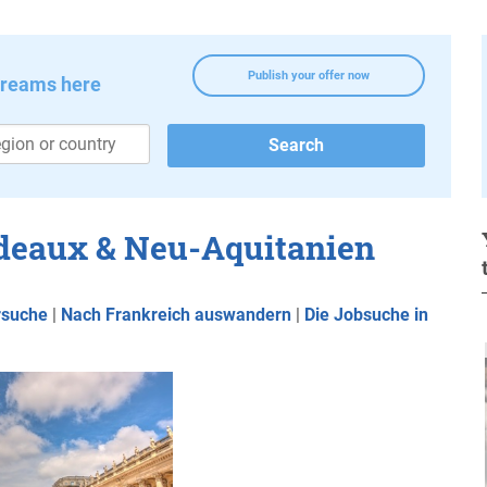
Publish your offer now
dreams here
rdeaux & Neu-Aquitanien
rsuche
|
Nach Frankreich auswandern
|
Die Jobsuche in