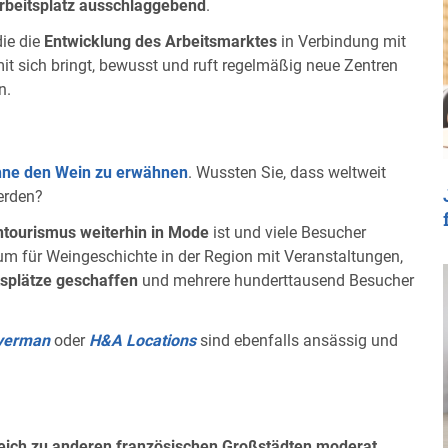
rbeitsplatz ausschlaggebend
.
die die
Entwicklung des Arbeitsmarktes
in Verbindung mit
it sich bringt, bewusst und ruft regelmäßig neue Zentren
n.
hne den Wein zu erwähnen
. Wussten Sie, dass weltweit
erden?
tourismus weiterhin in Mode
ist und viele Besucher
trum für Weingeschichte in der Region mit Veranstaltungen,
tsplätze geschaffen
und mehrere hunderttausend Besucher
yerman
oder
H&A Locations
sind ebenfalls ansässig und
eich zu anderen französischen Großstädten moderat