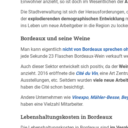
Einwohner anzieht, so ist doch im Wesentlichen der
A
Die Stadtverwaltung ist sich der Herausforderungen, 
der
explodierenden demographischen Entwicklung
m
ins Leben um neue Arbeitgeber in die Region zu locke
Bordeaux und seine Weine
Man kann eigentlich
nicht von Bordeaux sprechen o
jede Sekunde 23 Flaschen Bordeaux-Wein verkauft w
Auch dieser Sektor entwickelt sich positiv, da der
Wein
anzieht. 2016 eröffnete die
Cité du Vin
, eine Art Zen
Ausstellungen, etc. Seitdem wurden
viele neue Arbei
haben die Cité schon besichtigt.
Andere Unternehmen wie
Vinexpo
,
Mähler-Besse
,
Be
haben eine Vielzahl Mitarbeiter.
Lebenshaltungskosten in Bordeaux
Die Lebenshaltungskosten in Bordeaux sind
im Vergl