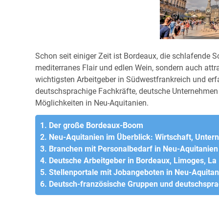
Schon seit einiger Zeit ist Bordeaux, die schlafende 
mediterranes Flair und edlen Wein, sondern auch att
wichtigsten Arbeitgeber in Südwestfrankreich und erf
deutschsprachige Fachkräfte, deutsche Unternehmen v
Möglichkeiten in Neu-Aquitanien.
1. Der große Bordeaux-Boom
2. Neu-Aquitanien im Überblick: Wirtschaft, Unte
3. Branchen mit Personalbedarf in Neu-Aquitanien
4. Deutsche Arbeitgeber in Bordeaux, Limoges, La 
5. Stellenportale mit Jobangeboten in Neu-Aquitan
6. Deutsch-französische Gruppen und deutschsp