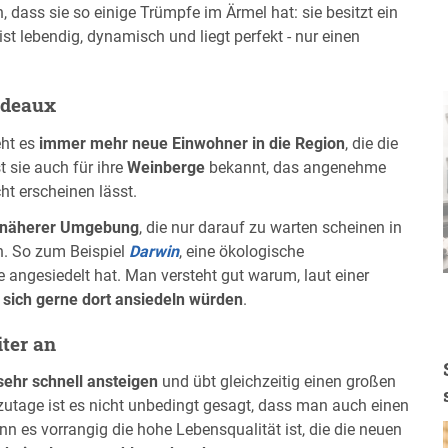
 dass sie so einige Trümpfe im Ärmel hat: sie besitzt ein
 ist lebendig, dynamisch und liegt perfekt - nur einen
rdeaux
eht es
immer mehr neue Einwohner in die Region
, die die
t sie auch für ihre
Weinberge
bekannt, das angenehme
cht erscheinen lässt.
n näherer Umgebung
, die nur darauf zu warten scheinen in
n. So zum Beispiel
Darwin
, eine ökologische
e angesiedelt hat. Man versteht gut warum, laut einer
 sich gerne dort ansiedeln würden
.
ter an
sehr schnell ansteigen
und übt gleichzeitig einen großen
tzutage ist es nicht unbedingt gesagt, dass man auch einen
nn es vorrangig die hohe Lebensqualität ist, die die neuen