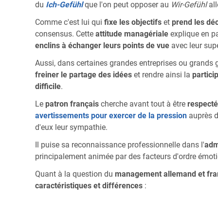
du
Ich-Gefühl
que l'on peut opposer au
Wir-Gefühl
al
Comme c'est lui qui
fixe les objectifs
et
prend les dé
consensus. Cette
attitude managériale
explique en pa
enclins à échanger leurs points de vue
avec leur supé
Aussi, dans certaines grandes entreprises ou grands
freiner le partage des idées
et rendre ainsi la
partici
difficile
.
Le
patron français
cherche avant tout à être
respecté
avertissements pour exercer de la pression
auprès d
d'eux leur sympathie.
Il puise sa reconnaissance professionnelle dans l'
adm
principalement animée par des facteurs d'ordre émotio
Quant à la question du
management allemand et fra
caractéristiques et différences
: