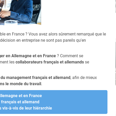
able en France ? Vous avez alors sûrement remarqué que le
décision en entreprise ne sont pas pareils qu'en
er en Allemagne et en France
? Comment se
ent les
collaborateurs français et allemands
se
u du management français et allemand
, afin de mieux
ns le monde du travail
.
Allemagne et en France
e français et allemand
vis-à-vis de leur hiérarchie